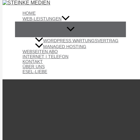
Zum Inhalt springen
HOME
WEB-LEISTUNGEN
Warenkorb
WORDPRESS WARTUNGSVERTRAG
MANAGED HOSTING
WEBSEITEN ABO
INTERNET | TELEFON
[woocommerce_cart]
KONTAKT
ÜBER UNS
ESEL-LIEBE