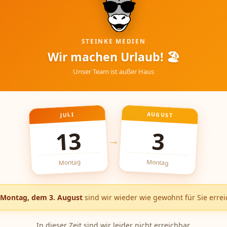
STEINKE MEDIEN
Wir machen Urlaub! 🏖
Unser Team ist außer Haus
AUGUST
JULI
13
3
→
Montag
Montag
Montag, dem 3. August
sind wir wieder wie gewohnt für Sie errei
In dieser Zeit sind wir leider nicht erreichbar.