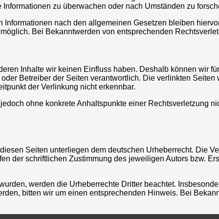
mde Informationen zu überwachen oder nach Umständen zu forsche
 Informationen nach den allgemeinen Gesetzen bleiben hiervon 
g möglich. Bei Bekanntwerden von entsprechenden Rechtsverle
f deren Inhalte wir keinen Einfluss haben. Deshalb können wir 
ter oder Betreiber der Seiten verantwortlich. Die verlinkten Sei
itpunkt der Verlinkung nicht erkennbar.
ist jedoch ohne konkrete Anhaltspunkte einer Rechtsverletzung
f diesen Seiten unterliegen dem deutschen Urheberrecht. Die Ver
 der schriftlichen Zustimmung des jeweiligen Autors bzw. Erst
lt wurden, werden die Urheberrechte Dritter beachtet. Insbesonde
rden, bitten wir um einen entsprechenden Hinweis. Bei Bekann