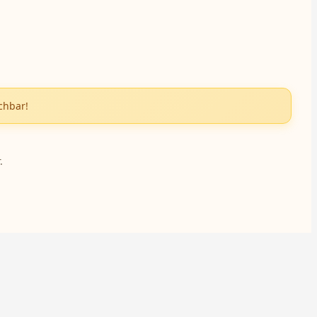
chbar!
.