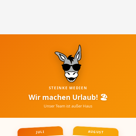
STEINKE MEDIEN
Wir machen Urlaub! 🏖
Unser Team ist außer Haus
AUGUST
JULI