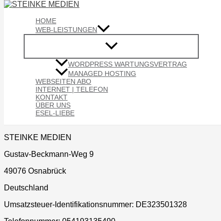
Zum Inhalt springen
HOME
WEB-LEISTUNGEN
BE A DONKEY!
WORDPRESS WARTUNGSVERTRAG
YOUR DIGITAL MARKETING
MANAGED HOSTING
WEBSEITEN ABO
INTERNET | TELEFON
Impressum
KONTAKT
ÜBER UNS
ESEL-LIEBE
Anbieter:
STEINKE MEDIEN
Gustav-Beckmann-Weg 9
49076 Osnabrück
Deutschland
Umsatzsteuer-Identifikationsnummer: DE323501328