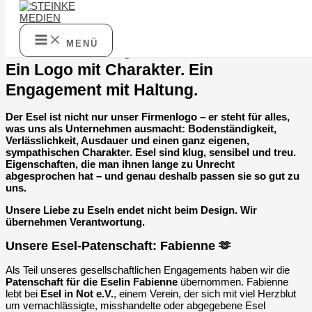
Zum Inhalt springen
MENÜ
🫏 Unser Herz schlägt für Esel
Ein Logo mit Charakter. Ein
Engagement mit Haltung.
Der Esel ist nicht nur unser Firmenlogo – er steht für alles,
was uns als Unternehmen ausmacht: Bodenständigkeit,
Verlässlichkeit, Ausdauer und einen ganz eigenen,
sympathischen Charakter. Esel sind klug, sensibel und treu.
Eigenschaften, die man ihnen lange zu Unrecht
abgesprochen hat – und genau deshalb passen sie so gut zu
uns.
Unsere Liebe zu Eseln endet nicht beim Design. Wir
übernehmen Verantwortung.
Unsere Esel-Patenschaft: Fabienne 🫶
Als Teil unseres gesellschaftlichen Engagements haben wir die
Patenschaft für die Eselin Fabienne
übernommen. Fabienne
lebt bei
Esel in Not e.V.
, einem Verein, der sich mit viel Herzblut
um vernachlässigte, misshandelte oder abgegebene Esel