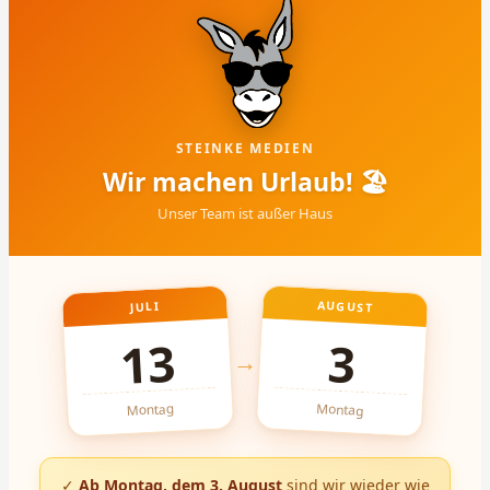
STEINKE MEDIEN
Wir machen Urlaub! 🏖
Unser Team ist außer Haus
AUGUST
JULI
13
3
→
Montag
Montag
✓
Ab Montag, dem 3. August
sind wir wieder wie